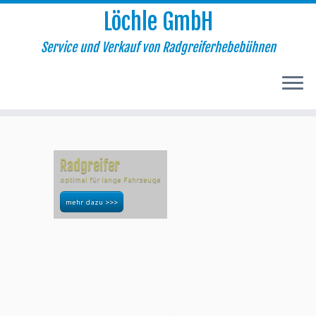
Löchle GmbH
Service und Verkauf von Radgreiferhebebühnen
Zum
Inhalt
springen
Radgreifer
optimal für lange Fahrzeuge
mehr dazu >>>